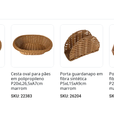
es
Porta guardanapo em
Porta talheres em
Ce
fibra sintética
fibra sintética
p
P5xL15xA9cm
P26xL34xA6cm
po
marrom
marrom
P
m
SKU: 26204
SKU: 26202
S