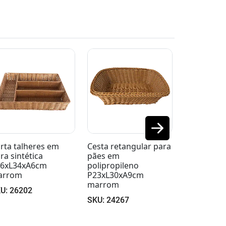
sta retangular para
Cesta retangular para
Cesta red
ães em
pães em
pães em
lipropileno
polipropileno
polipropil
23xL30xA9cm
P20xL27xA8cm
D24xA8cm
arrom
marrom
SKU: 2237
KU: 24267
SKU: 22380