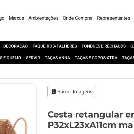
go
Marcas
Ambientações
Onde Comprar
Representantes
DECORACAO
FAQUEIROS/TALHERES
FONDUES E RECHAUDS
G
S E QUEIJO
SERVIR
TAÇAS ANNA
TAÇAS E COPOS XTRA
TAÇA
Baixar Imagens
Cesta retangular e
P32xL23xA11cm ma