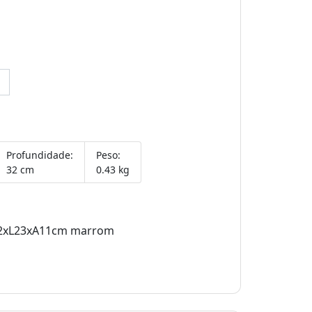
Profundidade:
Peso:
32 cm
0.43 kg
P32xL23xA11cm marrom