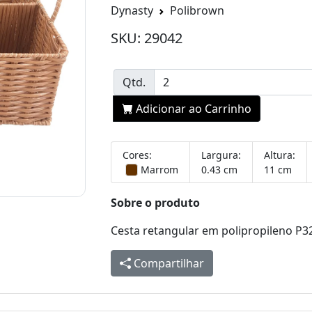
Dynasty
Polibrown
SKU: 29042
Qtd.
Adicionar ao Carrinho
Cores:
Largura:
Altura:
Marrom
0.43 cm
11 cm
Sobre o produto
Cesta retangular em polipropileno 
Compartilhar