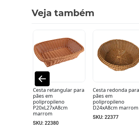
Veja também
ngular para
Cesta redonda para
Cesta oval para pã
pães em
em polipropileno
eno
polipropileno
P20xL26,5xA7cm
A8cm
D24xA8cm marrom
marrom
SKU: 22377
SKU: 22383