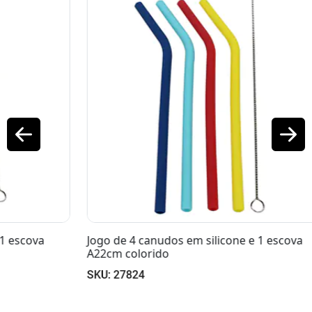
Soc
SKU
Jogo de 4 canudos em silicone e 1 escova
A22cm colorido
SKU: 27824