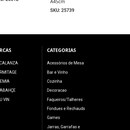
45cm
P16xL25cm
peças pret
U: 25739
SKU: 28569
SKU: 2857
RCAS
CATEGORIAS
CALANZA
Acessórios de Mesa
ERMITAGE
Bar e Vinho
EMIA
Cozinha
ABAHÇE
Decoracao
U VIN
Faqueiros/Talheres
Fondues e Rechauds
Games
Jarras, Garrafas e