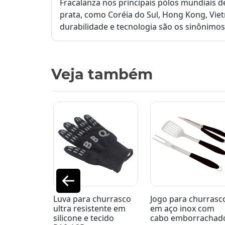
Fracalanza nos principais pólos mundiais d
prata, como Coréia do Sul, Hong Kong, Vietn
durabilidade e tecnologia são os sinônimos
Veja também
churrasco
Jogo para churrasco
Faca para churrasc
tente em
em aço inox com
em aço inox 1,5mm
ecido
cabo emborrachado 3
com cabo em plásti