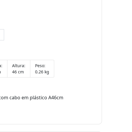
a:
Altura:
Peso:
m
46 cm
0.26 kg
 com cabo em plástico A46cm