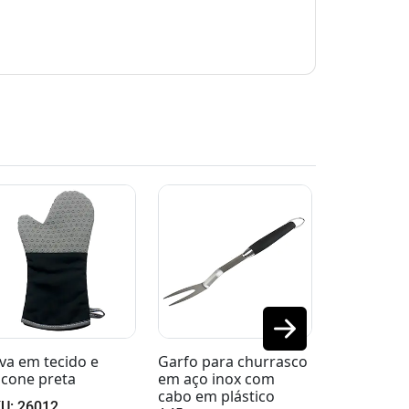
rfo para churrasco
Luva para churrasco
Jogo para 
 aço inox com
ultra resistente em
em aço in
bo em plástico
silicone e tecido
cabo embo