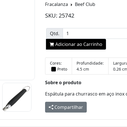
Fracalanza
Beef Club
SKU: 25742
Qtd.
Adicionar ao Carrinho
Cores:
Profundidade:
Largur
Preto
4.5 cm
0.26 c
Sobre o produto
Espátula para churrasco em aço inox
Compartilhar