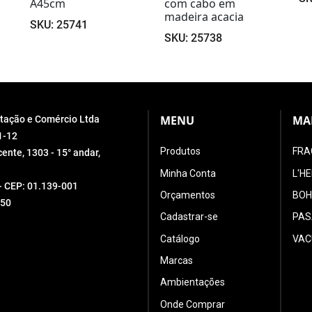
com cabo em
A
madeira acacia
SK
SKU: 25738
MENU
MA
ortação e Comércio Ltda
1-12
Produtos
FRA
ente, 1303 - 15° andar,
Minha Conta
L'H
 - CEP: 01.139-001
Orçamentos
BOH
550
Cadastrar-se
PAS
Catálogo
VAC
Marcas
Ambientações
Onde Comprar