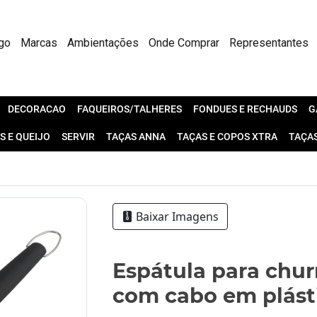
go
Marcas
Ambientações
Onde Comprar
Representantes
DECORACAO
FAQUEIROS/TALHERES
FONDUES E RECHAUDS
G
S E QUEIJO
SERVIR
TAÇAS ANNA
TAÇAS E COPOS XTRA
TAÇA
Baixar Imagens
Espátula para chur
com cabo em plás