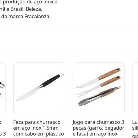
e produção de aço inox e
ã e Brasil. Beleza,
 da marca Fracalanza.
o
Jogo para churrasco 3
Luva em tecido e
Ga
peças (garfo, pegador
silicone preta
em
co
e faca) em aço inox
ca
SKU: 26012