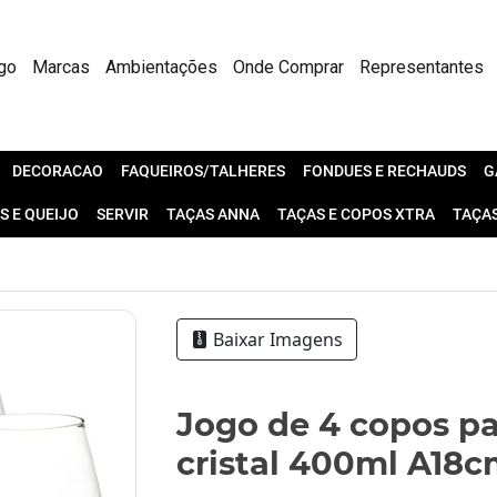
go
Marcas
Ambientações
Onde Comprar
Representantes
DECORACAO
FAQUEIROS/TALHERES
FONDUES E RECHAUDS
G
S E QUEIJO
SERVIR
TAÇAS ANNA
TAÇAS E COPOS XTRA
TAÇA
Baixar Imagens
Jogo de 4 copos pa
cristal 400ml A18