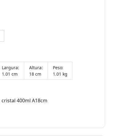
Largura:
Altura:
Peso:
1.01 cm
18 cm
1.01 kg
 cristal 400ml A18cm