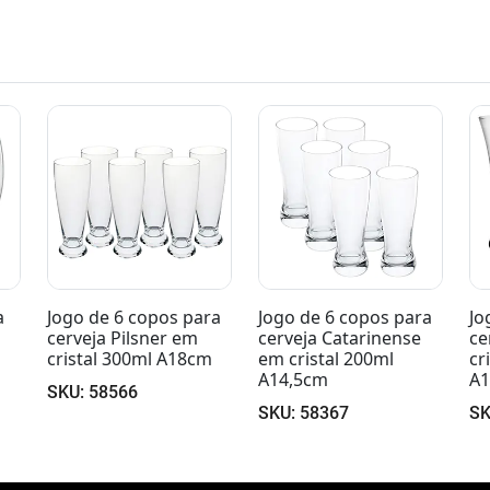
ra
Jogo de 6 copos para
Jogo de 4 copos para
Jo
cerveja Catarinense
cerveja Frank em
ce
m
em cristal 200ml
cristal 300ml
cr
A14,5cm
A17,5cmx8,5cm
SK
SKU: 58367
SKU: 58412