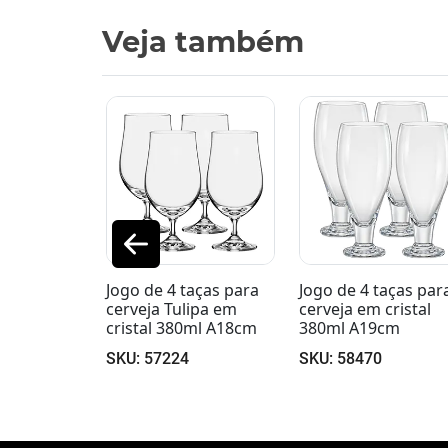
Veja também
aças para
Jogo de 4 taças para
Jogo de 6 copos pa
ipa em
cerveja em cristal
cerveja Pilsner em
0ml A18cm
380ml A19cm
cristal 300ml A18c
SKU: 58470
SKU: 58566