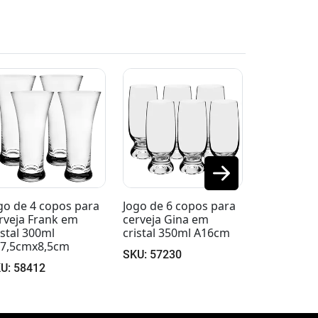
Jogo de 4 taças para
Jogo de 4 
degustação de
cerveja W
cerveja em cristal
cristal 40
350ml A20cm
SKU: 5841
SKU: 58469
go de 6 copos para
rveja Gina em
istal 350ml A16cm
U: 57230