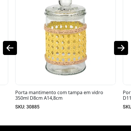
ampa em vidro
Porta mantimento em vidro com ta
D11,8cm A18,2cm
SKU: 30893