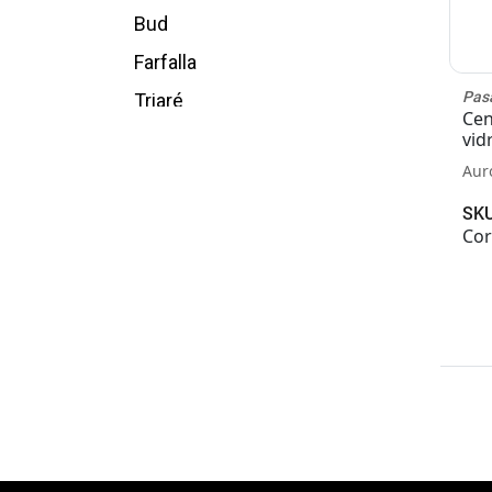
Inox
Bud
Laranja
Farfalla
Lilas
Pas
Triaré
Cen
Marrom
vid
Vasetto
Metálico
Aur
Palatino
Natural
SKU
Wissen
Cor
Off-White
Ricordi
Offwhite
Noble
Perola
Olivia
Prata
Onion
Preto
Glanz
Preto e dourado
Framentti
Rosa
Dórica