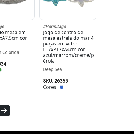
ge
L'Hermitage
de mesa em
Jogo de centro de
0xA7,5cm cor
mesa estrela do mar 4
peças em vidro
L17xP17xA4cm cor
 Colorida
azul/marrom/creme/p
érola
534
Deep Sea
SKU: 26365
Cores: