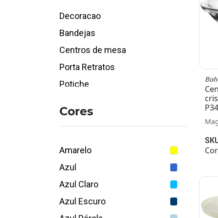
Decoracao
Bandejas
Centros de mesa
Porta Retratos
Boh
Potiche
Cen
cri
Vasos
P34
Cores
Castiçais
Ma
Iluminacao
SKU
Amarelo
Cor
Inativos
Azul
Objetos
Azul Claro
Azul Escuro