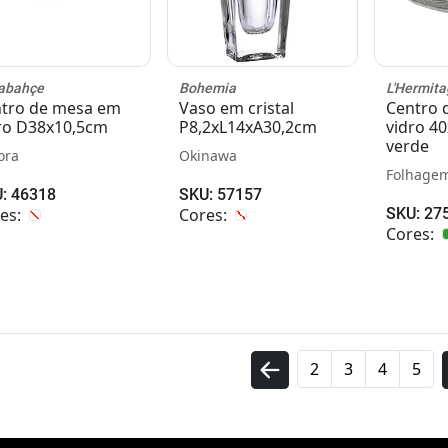
abahçe
Bohemia
L'Hermita
tro de mesa em
Vaso em cristal
Centro 
ro D38x10,5cm
P8,2xL14xA30,2cm
vidro 4
verde
ora
Okinawa
Folhagem
: 46318
SKU: 57157
es:
Cores:
SKU: 27
Cores:
2
3
4
5