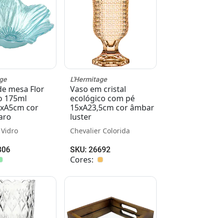
ge
L'Hermitage
de mesa Flor
Vaso em cristal
o 175ml
ecológico com pé
xA5cm cor
15xA23,5cm cor âmbar
aro
luster
 Vidro
Chevalier Colorida
806
SKU: 26692
Cores: