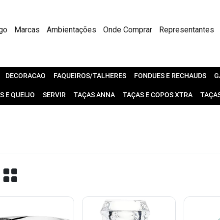
go
Marcas
Ambientações
Onde Comprar
Representantes
DECORACAO
FAQUEIROS/TALHERES
FONDUES E RECHAUDS
G
S E QUEIJO
SERVIR
TAÇAS ANNA
TAÇAS E COPOS XTRA
TAÇA