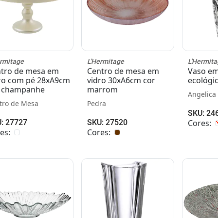
ermitage
L'Hermitage
L'Hermita
tro de mesa em
Centro de mesa em
Vaso em 
ro com pé 28xA9cm
vidro 30xA6cm cor
ecológi
r champanhe
marrom
Angelica
tro de Mesa
Pedra
SKU: 24
: 27727
SKU: 27520
Cores:
es:
Cores: