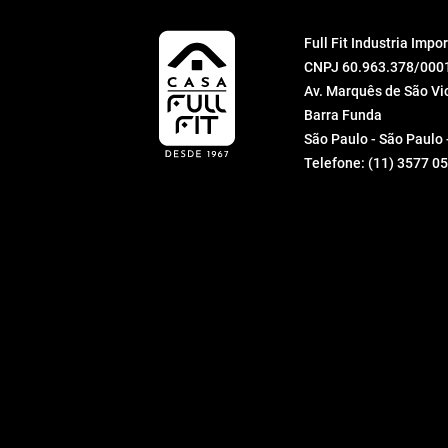
Rosa Claro
Allure
Full Fit Industria Imp
Rosa e Dourado
Pequenos Voadores
CNPJ 60.963.378/000
Rose
Av. Marquês de São Vic
Iluminato
Barra Funda
Roxo
Illuminare
São Paulo - São Paulo
Transparente
Telefone:
(11) 3577 0
Schermo
Verde
Cidades
Verde Claro
Chiaro
Vermelho
Ricordi
Violeta
Caiçara
terracota
Liete
terracotta
Contento
Âmbar
Leggero
Âmbar Luster