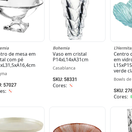
emia
Bohemia
L'Hermita
tro de mesa em
Vaso em cristal
Centro 
stal com pé
P14xL14xA31cm
em vidr
xL31,5xA16,4cm
L15xP15
Casablanca
verde cl
gma
Bowls de
SKU: 58331
: 57027
Cores:
es:
SKU: 27
Cores: