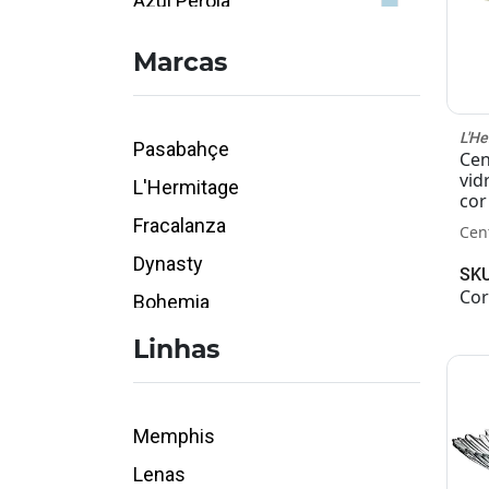
Azul Pérola
Azul Royal
Marcas
Azul Turquesa
Bege
L'H
Pasabahçe
Branco
Cen
vid
L'Hermitage
Caramelo
co
Fracalanza
Cinza
Cen
Dynasty
Cobre
SKU
Cor
Bohemia
Colorido
Creme
Linhas
Dourado
Fumê
Memphis
Furta-cor
Lenas