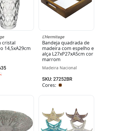
ge
L'Hermitage
cristal
Bandeja quadrada de
co 14,5xA29cm
madeira com espelho e
alça L27xP27xA5cm cor
marrom
Madeira Nacional
635
SKU: 27252BR
Cores: