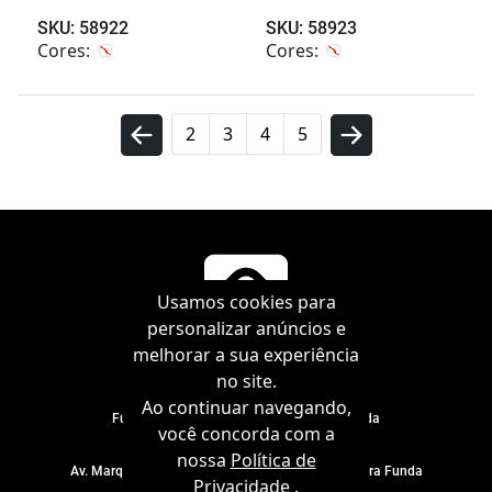
SKU: 58922
SKU: 58923
Cores:
Cores:
2
3
4
5
Usamos cookies para
personalizar anúncios e
melhorar a sua experiência
no site.
Ao continuar navegando,
Full Fit Industria Importação e Comércio Ltda
você concorda com a
CNPJ 60.963.378/0001-12
nossa
Política de
Av. Marquês de São Vicente, 1303 - 15° andar, Barra Funda
Privacidade
.