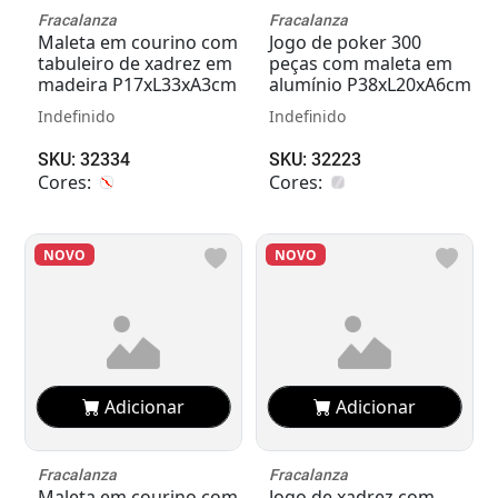
Fracalanza
Fracalanza
Maleta em courino com
Jogo de poker 300
tabuleiro de xadrez em
peças com maleta em
madeira P17xL33xA3cm
alumínio P38xL20xA6cm
Indefinido
Indefinido
SKU: 32334
SKU: 32223
Cores:
Cores:
NOVO
NOVO
Adicionar
Adicionar
Fracalanza
Fracalanza
Maleta em courino com
Jogo de xadrez com