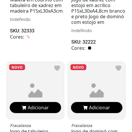
tabuleiro de xadrez em
estojo em acrilico
madeira P15xL30xA3cm
P15xL30xA4,8cm branco
e preto Jogo de dominó
Indefinido
com estojo em
Indefinido
SKU: 32333
Cores:
SKU: 32222
Cores:
NOVO
NOVO
Adicionar
Adicionar
Fracalanza
Fracalanza
Jogo de tabuleiro
Jogo de dominó com