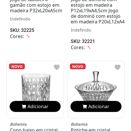
gamão com estojo em
estojo em madeira
madeira P32xL20xA5cm
P12xL19xA4,5cm Jogo
de dominó com estojo
Indefinido
em madeira P20xL12xA4
Indefinido
SKU: 32225
Cores:
SKU: 32221
Cores:
NOVO
NOVO
Adicionar
Adicionar
Bohemia
Bohemia
Copo baixo em cristal
Potiche em cristal