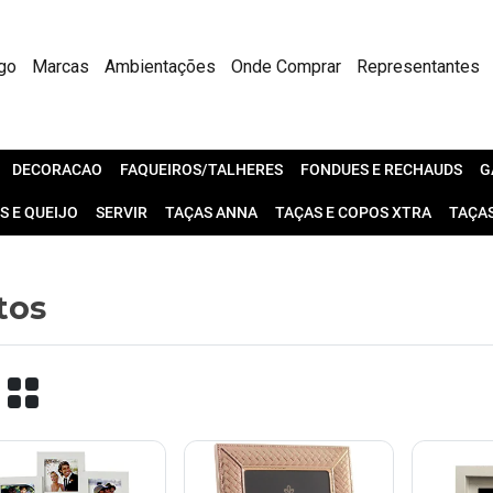
go
Marcas
Ambientações
Onde Comprar
Representantes
DECORACAO
FAQUEIROS/TALHERES
FONDUES E RECHAUDS
G
S E QUEIJO
SERVIR
TAÇAS ANNA
TAÇAS E COPOS XTRA
TAÇA
tos