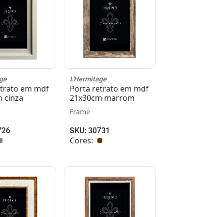
ge
L'Hermitage
etrato em mdf
Porta retrato em mdf
 cinza
21x30cm marrom
Frame
726
SKU: 30731
Cores: