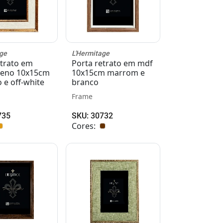
ge
L'Hermitage
etrato em
Porta retrato em mdf
ireno 10x15cm
10x15cm marrom e
 e off-white
branco
Frame
735
SKU: 30732
Cores: