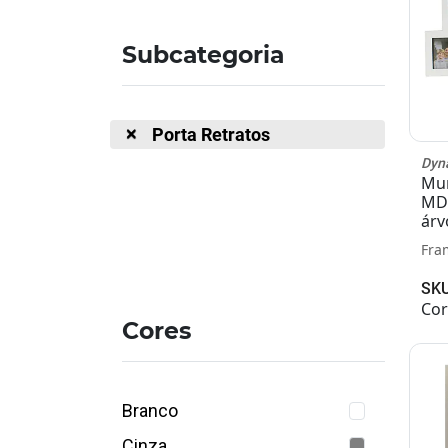
Subcategoria
Porta Retratos
Dyn
Mur
MDF
árv
Fra
SKU
Cor
Cores
Branco
Cinza