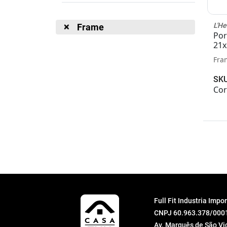
L'H
Frame
Por
21x
Fra
SKU
Cor
Full Fit Industria Imp
CNPJ 60.963.378/000
Av. Marquês de São Vic