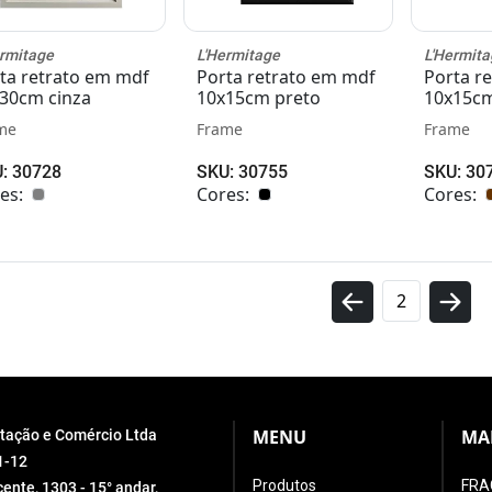
ermitage
L'Hermitage
L'Hermita
ta retrato em mdf
Porta retrato em mdf
Porta r
30cm cinza
10x15cm preto
10x15c
me
Frame
Frame
: 30728
SKU: 30755
SKU: 30
es:
Cores:
Cores:
2
MENU
MA
ortação e Comércio Ltda
1-12
Produtos
FRA
ente, 1303 - 15° andar,