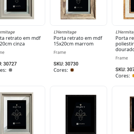
ermitage
L'Hermitage
L'Hermita
ta retrato em mdf
Porta retrato em mdf
Porta r
20cm cinza
15x20cm marrom
poliest
dourado
me
Frame
Frame
: 30727
SKU: 30730
es:
Cores:
SKU: 30
Cores: