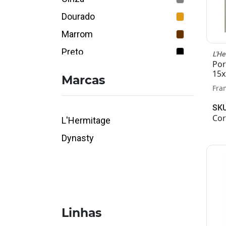
Dourado
Marrom
Preto
L'H
Por
Preto e dourado
15x
Marcas
Fra
SKU
Cor
L'Hermitage
Dynasty
Linhas