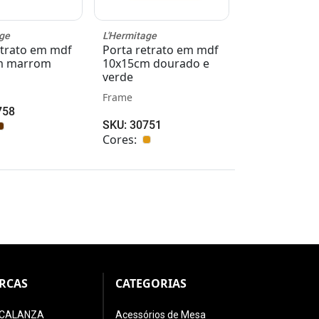
ge
L'Hermitage
etrato em mdf
Porta retrato em mdf
m marrom
10x15cm dourado e
verde
Frame
758
SKU: 30751
Cores:
RCAS
CATEGORIAS
CALANZA
Acessórios de Mesa