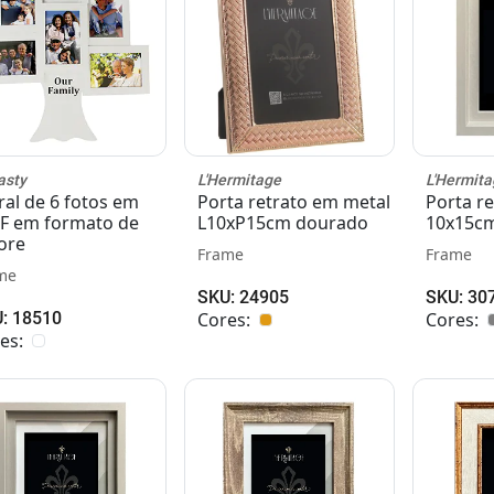
asty
L'Hermitage
L'Hermita
al de 6 fotos em
Porta retrato em metal
Porta r
 em formato de
L10xP15cm dourado
10x15cm
ore
Frame
Frame
me
SKU: 24905
SKU: 30
: 18510
Cores:
Cores:
es: