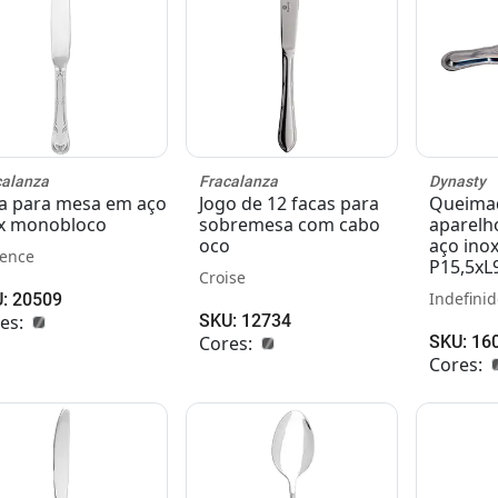
calanza
Fracalanza
Dynasty
a para mesa em aço
Jogo de 12 facas para
Queima
x monobloco
sobremesa com cabo
aparelh
oco
aço ino
ence
P15,5xL
Croise
Indefinid
: 20509
es:
SKU: 12734
Cores:
SKU: 16
Cores: