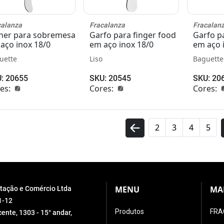
calanza
Fracalanza
Fracalan
her para sobremesa
Garfo para finger food
Garfo p
aço inox 18/0
em aço inox 18/0
em aço 
uette
Liso
Baguette
: 20655
SKU: 20545
SKU: 20
es:
Cores:
Cores:
2
3
4
5
MENU
MA
ortação e Comércio Ltda
1-12
Produtos
FRA
ente, 1303 - 15° andar,