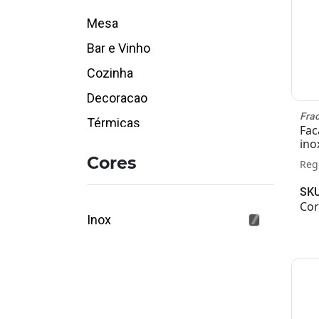
Mesa
Bar e Vinho
Cozinha
Decoracao
Fra
Térmicas
Fac
ino
Mesa
Cores
Reg
Utensílios de Preparo
SKU
Bandejas
Cor
Inox
Lazer
Faqueiros/Talheres
Baldes, champ. e coolers
Churrasco