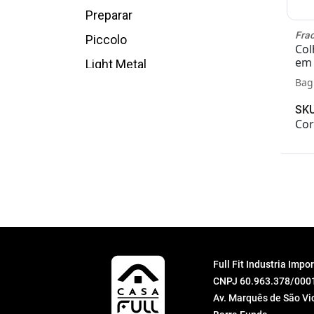
Preparar
Fra
Piccolo
Col
em 
Light Metal
Bag
Gourmet
SKU
Open Bar
Cor
Petisqueiras
Bandejas Niqueladas
Madison
Ravel
Classico Moderno
Madrid
Full Fit Industria Imp
CNPJ 60.963.378/000
Baguette
Av. Marquês de São Vic
Liso