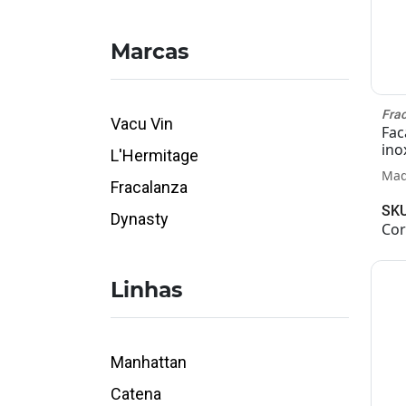
Drink
Faqueiros
Marcas
Vinho
Talheres
Fra
Vacu Vin
Fondues e Rechauds
Fac
ino
L'Hermitage
Mad
Fracalanza
SKU
Dynasty
Cor
Linhas
Manhattan
Catena