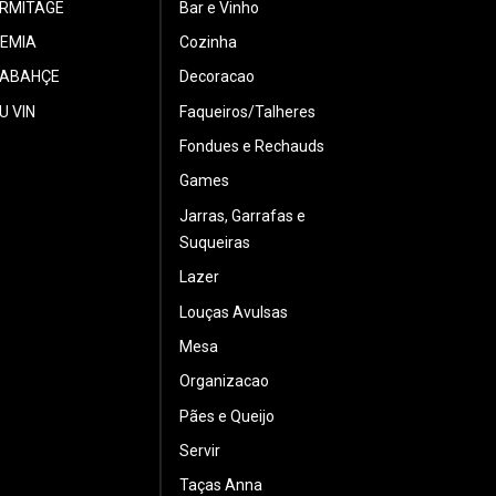
ERMITAGE
Bar e Vinho
EMIA
Cozinha
ABAHÇE
Decoracao
U VIN
Faqueiros/Talheres
Fondues e Rechauds
Games
Jarras, Garrafas e
Suqueiras
Lazer
Louças Avulsas
Mesa
Organizacao
Pães e Queijo
Servir
Taças Anna