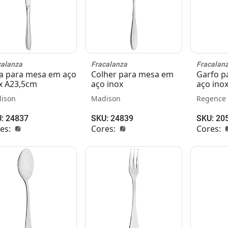
calanza
Fracalanza
Fracalan
a para mesa em aço
Colher para mesa em
Garfo p
x A23,5cm
aço inox
aço ino
ison
Madison
Regence
: 24837
SKU: 24839
SKU: 20
es:
Cores:
Cores: