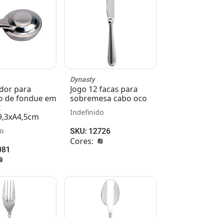
Dynasty
dor para
Jogo 12 facas para
o de fondue em
sobremesa cabo oco
x
Indefinido
9,3xA4,5cm
o
SKU: 12726
Cores:
081