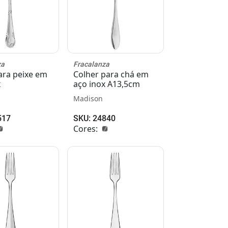
za
Fracalanza
ara peixe em
Colher para chá em
x
aço inox A13,5cm
Madison
517
SKU: 24840
Cores: