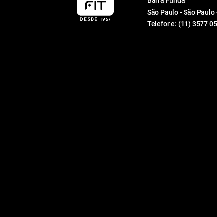
Barra Funda
São Paulo - São Paulo
Regence
Telefone:
(11) 3577 0
Indefinido
Croise
Bambu