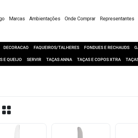
go
Marcas
Ambientações
Onde Comprar
Representantes
DECORACAO
FAQUEIROS/TALHERES
FONDUES E RECHAUDS
G
S E QUEIJO
SERVIR
TAÇAS ANNA
TAÇAS E COPOS XTRA
TAÇA