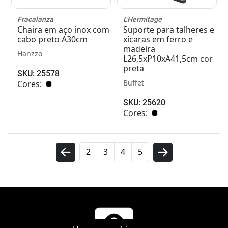
Fracalanza
L'Hermitage
Chaira em aço inox com
Suporte para talheres e
cabo preto A30cm
xícaras em ferro e
madeira
Hanzzo
L26,5xP10xA41,5cm cor
preta
SKU: 25578
Buffet
Cores:
SKU: 25620
Cores:
2
3
4
5