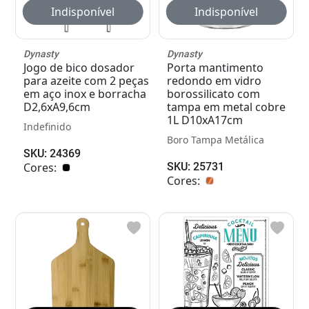
Adicionar
Adicionar
Dynasty
Dynasty
Jogo de bico dosador
Porta mantimento
para azeite com 2 peças
redondo em vidro
em aço inox e borracha
borossilicato com
D2,6xA9,6cm
tampa em metal cobre
1L D10xA17cm
Indefinido
Boro Tampa Metálica
SKU: 24369
Cores:
SKU: 25731
Cores: