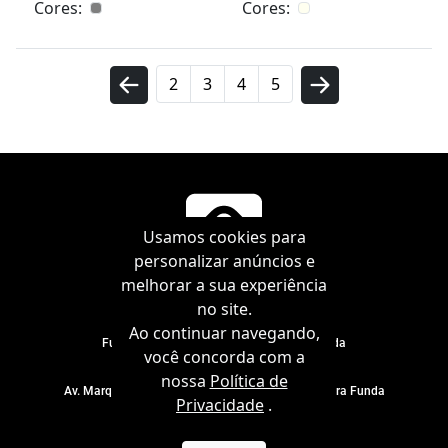
Cores:
Cores:
2
3
4
5
Usamos cookies para
personalizar anúncios e
melhorar a sua experiência
no site.
Ao continuar navegando,
Full Fit Industria Importação e Comércio Ltda
você concorda com a
CNPJ 60.963.378/0001-12
nossa
Política de
Av. Marquês de São Vicente, 1303 - 15° andar, Barra Funda
Privacidade
.
São Paulo - São Paulo - CEP: 01.139-001
Telefone:
(11) 3577 0550